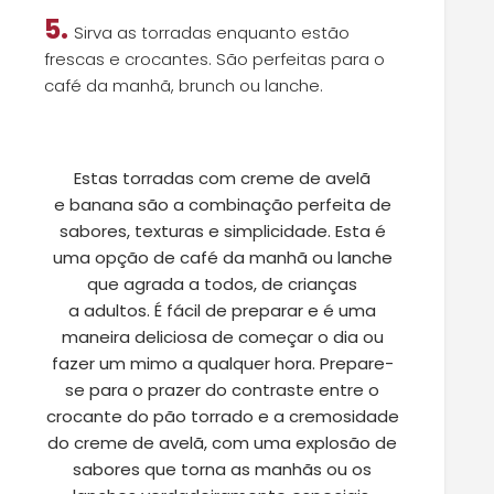
5.
Sirva as torradas enquanto estão
frescas e crocantes. São perfeitas para o
café da manhã, brunch ou lanche.
Estas
t
orradas com
c
reme de
a
velã
e
b
anana são a combinação perfeita de
sabores, texturas e simplicidade.
Esta é
uma opção de café da manhã ou lanche
que agrada a todos, de crianças
a
adultos. É fácil de preparar e é uma
maneira deliciosa de começar o dia ou
fazer um mimo a qualquer hora. Prepare-
se para o prazer do contraste entre o
crocante do pão torrado e a cremosidade
do creme de avelã
, com
uma explosão de
sabores que torna as manhãs ou os