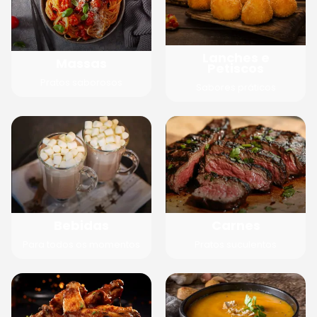
Lanches e
Massas
Petiscos
Pratos saborosos
Sabores práticos
Bebidas
Carnes
Para todos os momentos
Pratos suculentos