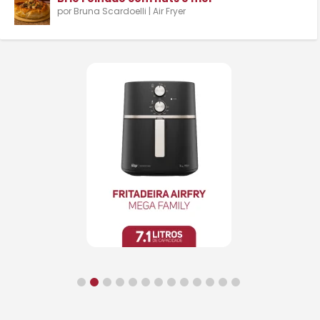
por
Bruna Scardoelli
|
Air Fryer