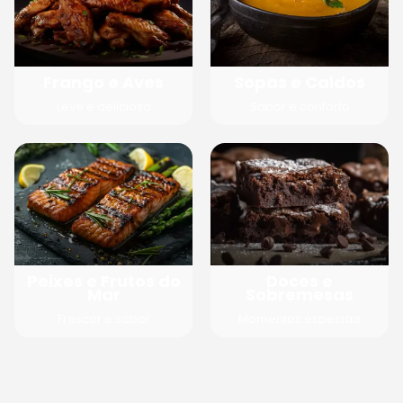
Frango e Aves
Sopas e Caldos
Leve e delicioso
Sabor e conforto
Peixes e Frutos do
Doces e
Mar
Sobremesas
Frescor e sabor
Momentos especiais