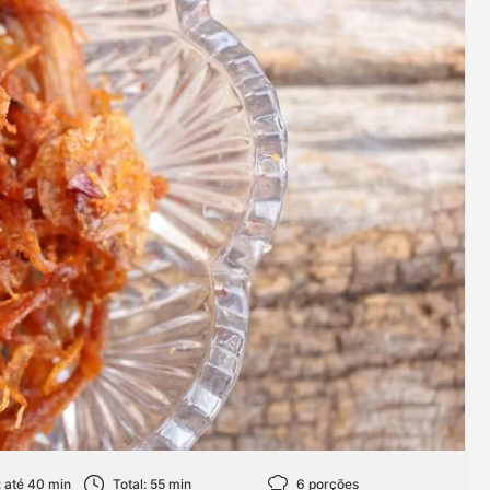
 até 40 min
Total: 55 min
6 porções