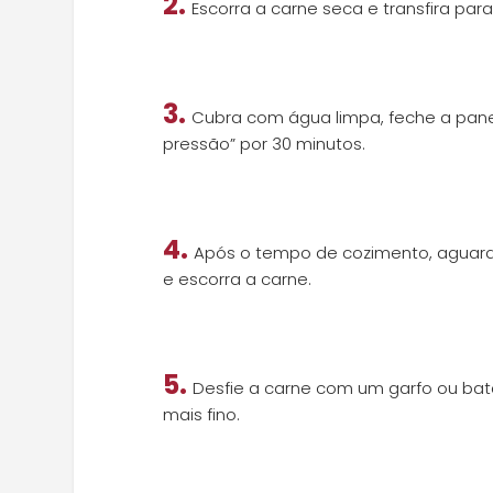
2.
Escorra a carne seca e transfira par
3.
Cubra com água limpa, feche a pan
pressão” por 30 minutos.
4.
Após o tempo de cozimento, aguarde
e escorra a carne.
5.
Desfie a carne com um garfo ou ba
mais fino.