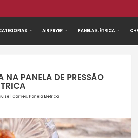
CATEGORIAS
AIR FRYER
PANELA ELÉTRICA
CHA
A NA PANELA DE PRESSÃO
ÉTRICA
ouise
|
Carnes
,
Panela Elétrica