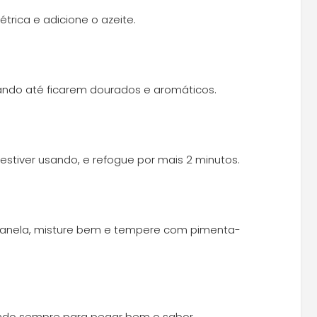
étrica e adicione o azeite.
gando até ficarem dourados e aromáticos.
estiver usando, e refogue por mais 2 minutos.
panela, misture bem e tempere com pimenta-
ndo sempre para pegar bem o sabor.