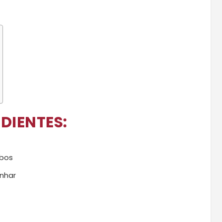
DIENTES:
ubos
inhar