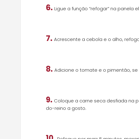
6.
Ligue a função “refogar” na panela el
7.
Acrescente a cebola e o alho, refo
8.
Adicione o tomate e o pimentão, se 
9.
Coloque a carne seca desfiada na 
do-reino a gosto.
10.
Refogue por mais 5 minutos, mexe