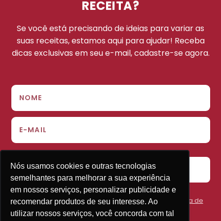
RECEITA?
Se você está precisando de ideias para variar as
suas receitas, estamos aqui para ajudar! Receba
dicas exclusivas em seu e-mail, cadastre-se agora.
Nós usamos cookies e outras tecnologias
Nós usamos cookies e outras tecnologias
ENVIAR
semelhantes para melhorar a sua experiência
semelhantes para melhorar a sua experiência
em nossos serviços, personalizar publicidade e
em nossos serviços, personalizar publicidade e
Concordo em receber a newsletter e aceito a
política de
recomendar produtos de seu interesse. Ao
recomendar produtos de seu interesse. Ao
privacidade.
utilizar nossos serviços, você concorda com tal
utilizar nossos serviços, você concorda com tal