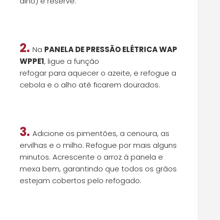
alho) e reserve.
2.
Na
PANELA DE PRESSÃO ELÉTRICA WAP
WPPE1
,
ligue a função
refogar
para
aque
cer
o
azeite
, e r
efogue a
cebola e o alho até ficarem dourados.
3.
Adicione os pimentões, a cenoura, as
ervilhas e o milho. Refogue por
mais
alguns
minutos.
Acrescente o arroz à panela e
mexa bem, garantindo que todos os grãos
estejam cobertos pelo refogado.