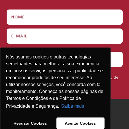
Nós usamos cookies e outras tecnologias
Nós usamos cookies e outras tecnologias
ENVIAR
semelhantes para melhorar a sua experiência
semelhantes para melhorar a sua experiência
em nossos serviços, personalizar publicidade e
em nossos serviços, personalizar publicidade e
Concordo em receber a newsletter e aceito a
política de
recomendar produtos de seu interesse. Ao
recomendar produtos de seu interesse. Ao
privacidade.
utilizar nossos serviços, você concorda com tal
utilizar nossos serviços, você concorda com tal
monitoramento. Conheça as nossas páginas de
monitoramento. Conheça as nossas páginas de
Termos e Condições e de Política de
Termos e Condições e de Política de
Privacidade e Segurança.
Privacidade e Segurança.
Saiba mais
Saiba mais
Recusar Cookies
Recusar Cookies
Aceitar Cookies
Aceitar Cookies