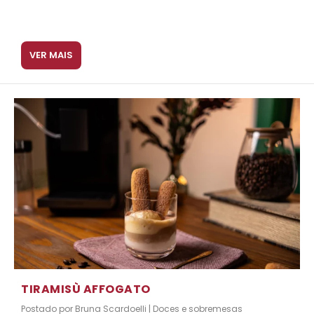
VER MAIS
TIRAMISÙ AFFOGATO
Postado por
Bruna Scardoelli
|
Doces e sobremesas