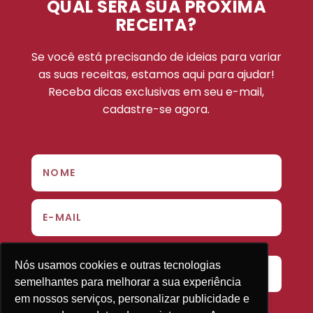
QUAL SERÁ SUA PRÓXIMA
RECEITA?
Se você está precisando de ideias para variar
as suas receitas, estamos aqui para ajudar!
Receba dicas exclusivas em seu e-mail,
cadastre-se agora.
Nós usamos cookies e outras tecnologias
Nós usamos cookies e outras tecnologias
ENVIAR
semelhantes para melhorar a sua experiência
semelhantes para melhorar a sua experiência
em nossos serviços, personalizar publicidade e
em nossos serviços, personalizar publicidade e